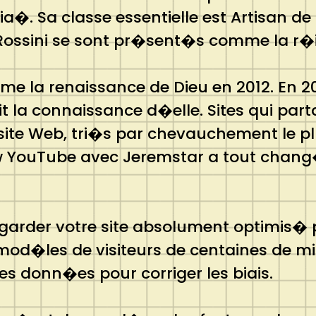
�. Sa classe essentielle est Artisan de
Rossini se sont pr�sent�s comme la r�i
 la renaissance de Dieu en 2012. En 201
it la connaissance d�elle. Sites qui pa
site Web, tri�s par chevauchement le 
iew YouTube avec Jeremstar a tout chan
arder votre site absolument optimis� p
od�les de visiteurs de centaines de mill
es donn�es pour corriger les biais.