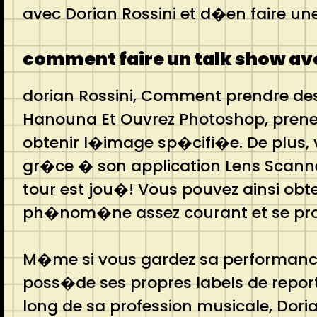
avec Dorian Rossini et d�en faire u
comment faire un talk show ave
dorian Rossini, Comment prendre des 
Hanouna Et Ouvrez Photoshop, prenez
obtenir l�image sp�cifi�e. De plus, 
gr�ce � son application Lens Scanner
tour est jou�! Vous pouvez ainsi obt
ph�nom�ne assez courant et se pro
M�me si vous gardez sa performance d
poss�de ses propres labels de report
long de sa profession musicale, Dori