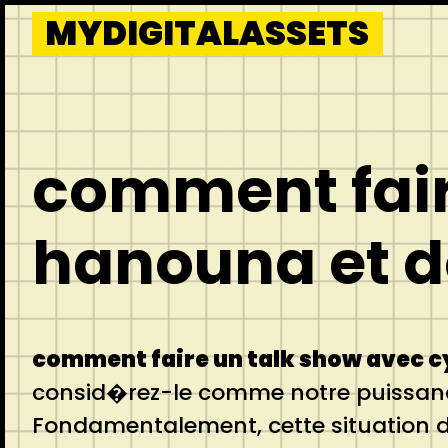
Skip
MYDIGITALASSETS
to
content
comment fair
hanouna et do
comment faire un talk show avec cy
consid�rez-le comme notre puissanc
Fondamentalement, cette situation d