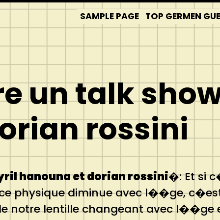
SAMPLE PAGE
TOP GERMEN GUES
e un talk show
rian rossini
ril hanouna et dorian rossini
�: Et si 
e physique diminue avec l��ge, c�est 
e notre lentille changeant avec l��ge 