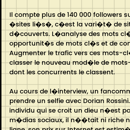
Il compte plus de 140 000 followers s
�sites li�s�, c�est la vari�t� de si
d�couverts. L�analyse des mots cl�s
opportunit�s de mots cl�s et de cons
Augmenter le trafic vers ces mots-c
classer le nouveau mod�le de mots-c
dont les concurrents le classent.
Au cours de l�interview, un fancommen
prendre un selfie avec Dorian Rossin
individu qui se croit un dieu n�est p
m�dias sociaux, il n��tait ni riche 
ligne, son prix sur Internet est est