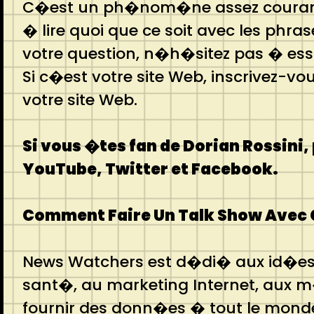
C�est un ph�nom�ne assez courant q
� lire quoi que ce soit avec les phr
votre question, n�h�sitez pas � ess
Si c�est votre site Web, inscrivez-vo
votre site Web.
Si vous �tes fan de Dorian Rossini,
YouTube, Twitter et Facebook.
Comment Faire Un Talk Show Avec C
News Watchers est d�di� aux id�es c
sant�, au marketing Internet, aux m�
fournir des donn�es � tout le monde 