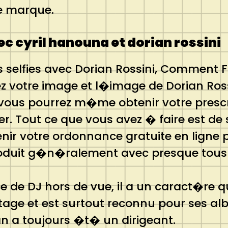
ne marque.
c cyril hanouna et dorian rossini
selfies avec Dorian Rossini, Comment F
 votre image et l�image de Dorian Ross
vous pourrez m�me obtenir votre prescrip
. Tout ce que vous avez � faire est de s
enir votre ordonnance gratuite en lign
duit g�n�ralement avec presque tous l
e DJ hors de vue, il a un caract�re qui 
age et est surtout reconnu pour ses al
an a toujours �t� un dirigeant.