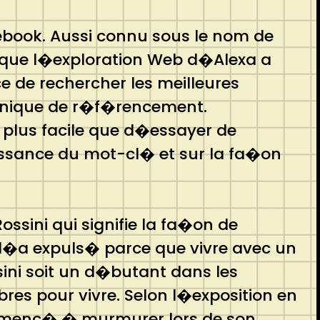
acebook. Aussi connu sous le nom de
r que l�exploration Web d�Alexa a
 de rechercher les meilleures
echnique de r�f�rencement.
 plus facile que d�essayer de
issance du mot-cl� et sur la fa�on
ssini qui signifie la fa�on de
e l�a expuls� parce que vivre avec un
sini soit un d�butant dans les
res pour vivre. Selon l�exposition en
 commenc� � murmurer lors de son