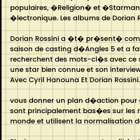
populaires, �Religion� et �Starmania
�lectronique. Les albums de Dorian 
Dorian Rossini a �t� pr�sent� comme
saison de casting d�Angles 5 et a fa
recherchent des mots-cl�s avec ce 
une star bien connue et son interv
Avec Cyril Hanouna Et Dorian Rossini.
vous donner un plan d�action pour g
sont principalement bas�es sur les m
monde et utilisent la normalisation d