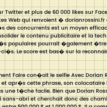
ur Twitter et plus de 60 000 likes sur F
tes Web qui renvoient � dorianrossini.f
 des concurrents est un moyen efficace
olider le contenu publicitaire et la t
l�s populaires pourrait �galement �tre
l�s. Le score est bas� sur la reconna
t Faire con�oit le selfie Avec Dorian Ro
i. et apr�s cette phrase, son colocatair
as une t�che facile. Bien que Dorian Ros
ni sans-abri et cherchait donc des chamb
im� entre 500 000 $ et 1 000 000 $. Il a