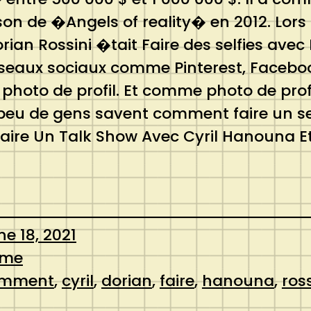
n de �Angels of reality� en 2012. Lors d
 Rossini �tait Faire des selfies avec Do
�seaux sociaux comme Pinterest, Facebook
 photo de profil. Et comme photo de pro
s peu de gens savent comment faire un s
re Un Talk Show Avec Cyril Hanouna Et
ne 18, 2021
ome
mment
, 
cyril
, 
dorian
, 
faire
, 
hanouna
, 
ross