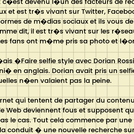
t c�est devenu l�un des facteurs de rec
ux et est tr�s vivant sur Twitter, Faceb
ateformes de m�dias sociaux et ils vous
Comme dit, il est tr�s vivant sur les r�
 Les fans ont m�me pris sa photo et l�
ais �Faire selfie style avec Dorian R
ni� en anglais. Dorian avait pris un sel
elles n�en valaient pas la peine.
ternet qui tentent de partager du contenu
ur le Web deviennent fous et supposent q
as le cas. Tout cela commence par une 
la conduit � une nouvelle recherche sur