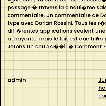
passage � travers la cinqui�me saiso
commentaire, un commentaire de Dorian
type avec Dorian Rossini. Tous les r
diff�rentes applications veulent une
attrayante, mais le fait est que tr�
Jetons un coup d��il � Comment Fai
admin
Ju
h
co